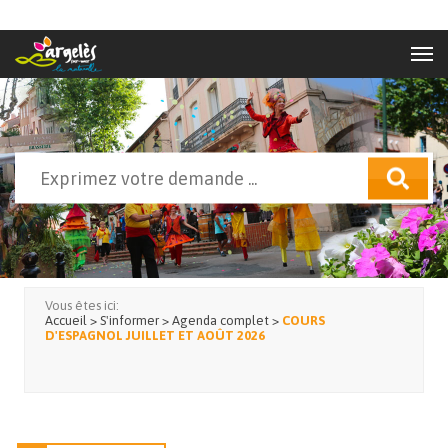
Aller au contenu principal
Rechercher
Formulaire de recherche
Vous êtes ici:
Accueil
>
S'informer
>
Agenda complet
>
COURS
D'ESPAGNOL JUILLET ET AOÛT 2026