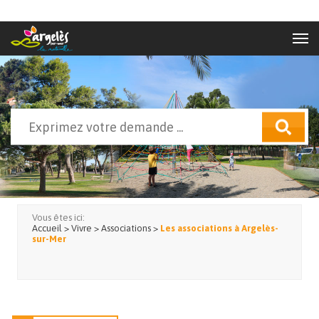
Aller au contenu principal
Rechercher
Formulaire de recherche
Vous êtes ici:
Accueil
>
Vivre
>
Associations
>
Les associations à Argelès-
sur-Mer