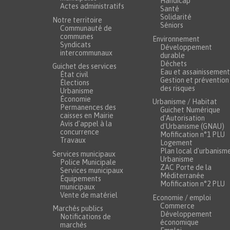
Handicap
Actes administratifs
Santé
Solidarité
Notre territoire
Séniors
Communauté de
communes
Environnement
Syndicats
Développement
intercommunaux
durable
Déchets
Guichet des services
Eau et assainissement
État civil
Gestion et prévention
Élections
des risques
Urbanisme
Économie
Urbanisme / Habitat
Permanences des
Guichet Numérique
caisses en Mairie
d'Autorisation
Avis d'appel à la
d'Urbanisme (GNAU)
concurrence
Mofification n°1 PLU
Travaux
Logement
Plan local d'urbanism
Services municipaux
Urbanisme
Police Municipale
ZAC Porte de la
Services municipaux
Méditerranée
Équipements
Mofification n°2 PLU
municipaux
Vente de matériel
Economie / emploi
Commerce
Marchés publics
Développement
Notifications de
économique
marchés