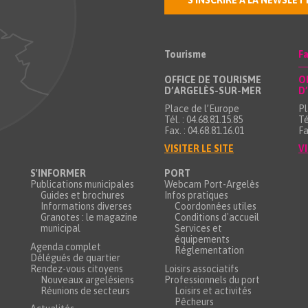
S'INSCRIRE À LA NEWSLET
Tourisme
Fa
OFFICE DE TOURISME
O
D’ARGELÈS-SUR-MER
D
Place de l’Europe
Pl
Tél. : 04.68.81.15.85
Té
Fax. : 04.68.81.16.01
Fa
VISITER LE SITE
VI
S'INFORMER
PORT
Publications municipales
Webcam Port-Argelès
Guides et brochures
Infos pratiques
Informations diverses
Coordonnées utiles
Granotes : le magazine
Conditions d'accueil
municipal
Services et
équipements
Agenda complet
Réglementation
Délégués de quartier
Rendez-vous citoyens
Loisirs associatifs
Nouveaux argelésiens
Professionnels du port
Réunions de secteurs
Loisirs et activités
Pêcheurs