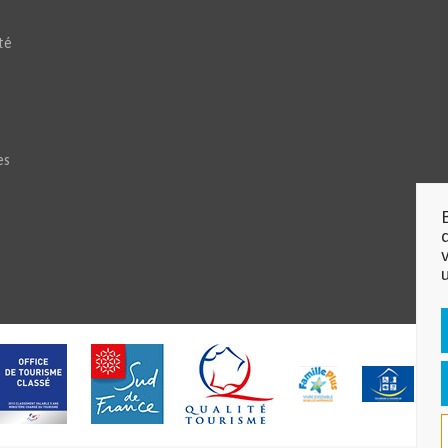
té
es