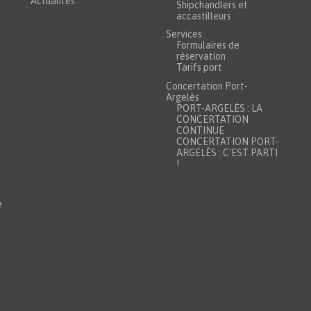
Actualités
Shipchandlers et
accastilleurs
Services
Formulaires de
réservation
Tarifs port
Concertation Port-
Argelès
PORT-ARGELÈS : LA
CONCERTATION
CONTINUE
CONCERTATION PORT-
ARGELÈS : C'EST PARTI
!
e