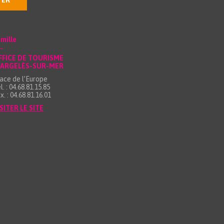
TER
mille
FFICE DE TOURISME
’ARGELÈS-SUR-MER
ace de l’Europe
l. : 04.68.81.15.85
x. : 04.68.81.16.01
SITER LE SITE