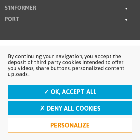
S'INFORMER
PORT
By continuing your navigation, you accept the
deposit of third party cookies intended to offer
you videos, share buttons, personalized content
uploads...
✓ OK, ACCEPT ALL
✗ DENY ALL COOKIES
PERSONALIZE
Mentions légales
Protection des données personnelles
Réalisation: Moustic Multimédia