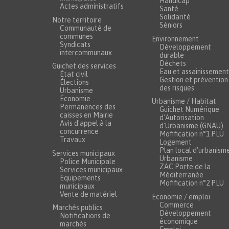
Handicap
Actes administratifs
Santé
Solidarité
Notre territoire
Séniors
Communauté de
communes
Environnement
Syndicats
Développement
intercommunaux
durable
Déchets
Guichet des services
Eau et assainissement
État civil
Gestion et prévention
Élections
des risques
Urbanisme
Économie
Urbanisme / Habitat
Permanences des
Guichet Numérique
caisses en Mairie
d'Autorisation
Avis d'appel à la
d'Urbanisme (GNAU)
concurrence
Mofification n°1 PLU
Travaux
Logement
Plan local d'urbanism
Services municipaux
Urbanisme
Police Municipale
ZAC Porte de la
Services municipaux
Méditerranée
Équipements
Mofification n°2 PLU
municipaux
Vente de matériel
Economie / emploi
Commerce
Marchés publics
Développement
Notifications de
économique
marchés