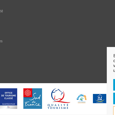
té
es