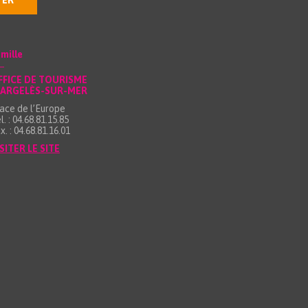
TER
mille
FFICE DE TOURISME
’ARGELÈS-SUR-MER
ace de l’Europe
l. : 04.68.81.15.85
x. : 04.68.81.16.01
SITER LE SITE