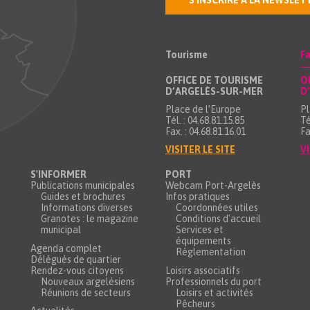
S'INSCRIRE À LA NEWSLET
Tourisme
Fa
OFFICE DE TOURISME
O
D’ARGELÈS-SUR-MER
D
Place de l’Europe
Pl
Tél. : 04.68.81.15.85
Té
Fax. : 04.68.81.16.01
Fa
VISITER LE SITE
VI
S'INFORMER
PORT
Publications municipales
Webcam Port-Argelès
Guides et brochures
Infos pratiques
Informations diverses
Coordonnées utiles
Granotes : le magazine
Conditions d'accueil
municipal
Services et
équipements
Agenda complet
Réglementation
Délégués de quartier
Rendez-vous citoyens
Loisirs associatifs
Nouveaux argelésiens
Professionnels du port
Réunions de secteurs
Loisirs et activités
Pêcheurs