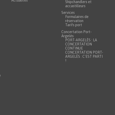
Actualités
Shipchandlers et
accastilleurs
Services
Formulaires de
réservation
Tarifs port
Concertation Port-
Argelès
PORT-ARGELÈS : LA
CONCERTATION
CONTINUE
CONCERTATION PORT-
ARGELÈS : C'EST PARTI
!
e