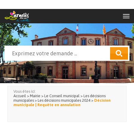
Aller au contenu principal
Rechercher
Formulaire de recherche
Vous êtes ici:
Accueil
>
Mairie
>
Le Conseil municipal
>
Les décisions
municipales
>
Les décisions municipales 2024
>
Décision
municipale | Requête en annulation