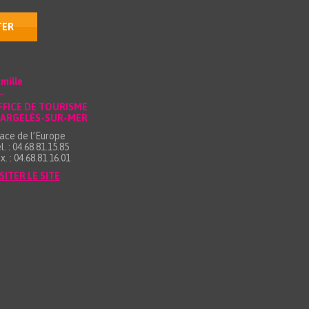
TER
mille
FFICE DE TOURISME
’ARGELÈS-SUR-MER
ace de l’Europe
l. : 04.68.81.15.85
x. : 04.68.81.16.01
SITER LE SITE