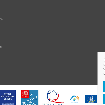
té
es