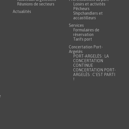
Réunions de secteurs
Loisirs et activités
Pêcheurs
Actualités
Shipchandlers et
accastilleurs
Services
Formulaires de
réservation
Tarifs port
Concertation Port-
Argelès
PORT-ARGELÈS : LA
CONCERTATION
CONTINUE
CONCERTATION PORT-
ARGELÈS : C'EST PARTI
!
e