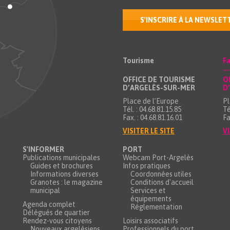
S'INSCRIRE À LA NEWSLET
Tourisme
Fa
OFFICE DE TOURISME
O
D’ARGELÈS-SUR-MER
D
Place de l’Europe
Pl
Tél. : 04.68.81.15.85
Té
Fax. : 04.68.81.16.01
Fa
VISITER LE SITE
VI
S'INFORMER
PORT
Publications municipales
Webcam Port-Argelès
Guides et brochures
Infos pratiques
Informations diverses
Coordonnées utiles
Granotes : le magazine
Conditions d'accueil
municipal
Services et
équipements
Agenda complet
Réglementation
Délégués de quartier
Rendez-vous citoyens
Loisirs associatifs
Nouveaux argelésiens
Professionnels du port