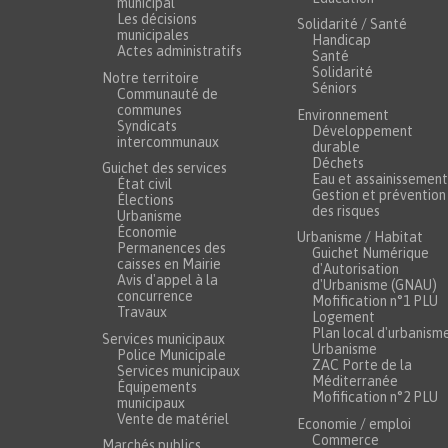
municipal
Les décisions
Solidarité / Santé
municipales
Handicap
Actes administratifs
Santé
Solidarité
Notre territoire
Séniors
Communauté de
communes
Environnement
Syndicats
Développement
intercommunaux
durable
Déchets
Guichet des services
Eau et assainissement
État civil
Gestion et prévention
Élections
des risques
Urbanisme
Économie
Urbanisme / Habitat
Permanences des
Guichet Numérique
caisses en Mairie
d'Autorisation
Avis d'appel à la
d'Urbanisme (GNAU)
concurrence
Mofification n°1 PLU
Travaux
Logement
Plan local d'urbanism
Services municipaux
Urbanisme
Police Municipale
ZAC Porte de la
Services municipaux
Méditerranée
Équipements
Mofification n°2 PLU
municipaux
Vente de matériel
Economie / emploi
Commerce
Marchés publics