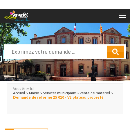
Aller au contenu principal
Rechercher
Formulaire de recherche
Vous êtes ici:
Accueil
>
Mairie
>
Services municipaux
>
Vente de matériel
>
Demande de reforme 25 010 - VL plateau propreté