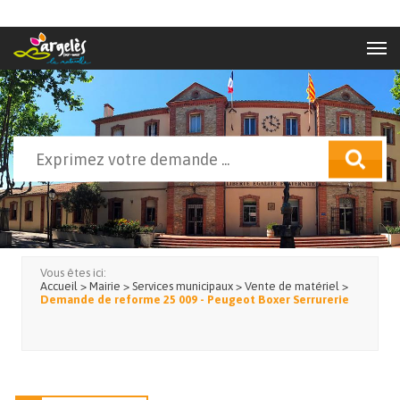
Aller au contenu principal
Rechercher
Formulaire de recherche
Vous êtes ici:
Accueil
>
Mairie
>
Services municipaux
>
Vente de matériel
>
Demande de reforme 25 009 - Peugeot Boxer Serrurerie