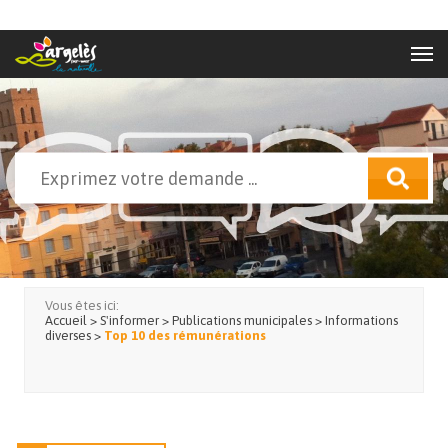
Aller au contenu principal
Rechercher
Formulaire de recherche
Vous êtes ici:
Accueil
>
S'informer
>
Publications municipales
>
Informations
diverses
>
Top 10 des rémunérations