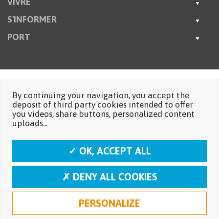
VIVRE
S'INFORMER
PORT
By continuing your navigation, you accept the
deposit of third party cookies intended to offer
you videos, share buttons, personalized content
uploads...
✓ OK, ACCEPT ALL
✗ DENY ALL COOKIES
PERSONALIZE
Mentions légales
Protection des données personnelles
Réalisation: Moustic Multimédia