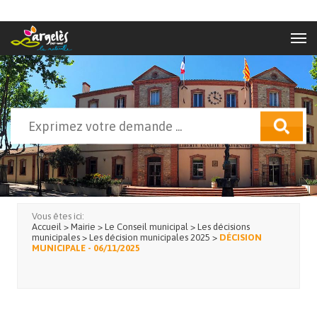
Aller au contenu principal
Rechercher
Formulaire de recherche
Vous êtes ici:
Accueil
>
Mairie
>
Le Conseil municipal
>
Les décisions
municipales
>
Les décision municipales 2025
>
DÉCISION
MUNICIPALE - 06/11/2025