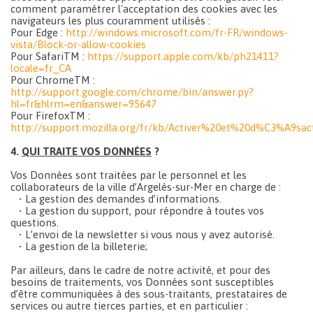
comment paramétrer l'acceptation des cookies avec les
navigateurs les plus couramment utilisés :
Pour Edge :
http://windows.microsoft.com/fr-FR/windows-
vista/Block-or-allow-cookies
Pour SafariTM :
https://support.apple.com/kb/ph21411?
locale=fr_CA
Pour ChromeTM :
http://support.google.com/chrome/bin/answer.py?
hl=fr&hlrm=en&answer=95647
Pour FirefoxTM :
http://support.mozilla.org/fr/kb/Activer%20et%20d%C3%A9sac
4.
QUI TRAITE VOS DONNÉES
?
Vos Données sont traitées par le personnel et les
collaborateurs de la ville d’Argelès-sur-Mer en charge de :
• La gestion des demandes d’informations.
• La gestion du support, pour répondre à toutes vos
questions.
• L’envoi de la newsletter si vous nous y avez autorisé.
• La gestion de la billeterie;
Par ailleurs, dans le cadre de notre activité, et pour des
besoins de traitements, vos Données sont susceptibles
d’être communiquées à des sous-traitants, prestataires de
services ou autre tierces parties, et en particulier :