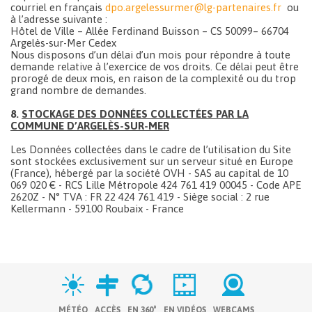
courriel en français
dpo.argelessurmer@lg-partenaires.fr
ou
à l’adresse suivante :
Hôtel de Ville – Allée Ferdinand Buisson – CS 50099– 66704
Argelès-sur-Mer Cedex
Nous disposons d’un délai d’un mois pour répondre à toute
demande relative à l’exercice de vos droits. Ce délai peut être
prorogé de deux mois, en raison de la complexité ou du trop
grand nombre de demandes.
8.
STOCKAGE DES DONNÉES COLLECTÉES PAR LA
COMMUNE D’ARGELÈS-SUR-MER
Les Données collectées dans le cadre de l’utilisation du Site
sont stockées exclusivement sur un serveur situé en Europe
(France), hébergé par la société OVH - SAS au capital de 10
069 020 € - RCS Lille Métropole 424 761 419 00045 - Code APE
2620Z - N° TVA : FR 22 424 761 419 - Siège social : 2 rue
Kellermann - 59100 Roubaix - France
MÉTÉO
ACCÈS
EN 360°
EN VIDÉOS
WEBCAMS