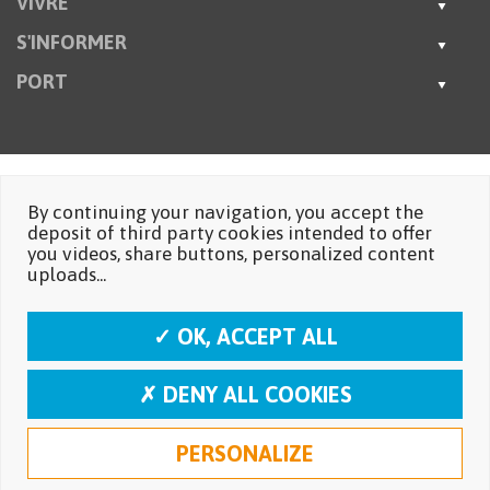
VIVRE
S'INFORMER
PORT
By continuing your navigation, you accept the
deposit of third party cookies intended to offer
you videos, share buttons, personalized content
uploads...
✓ OK, ACCEPT ALL
✗ DENY ALL COOKIES
PERSONALIZE
Mentions légales
Protection des données personnelles
Réalisation: Moustic Multimédia