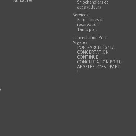
Actualités
Shipchandlers et
accastilleurs
Services
Formulaires de
réservation
Tarifs port
Concertation Port-
Argelès
PORT-ARGELÈS : LA
CONCERTATION
CONTINUE
CONCERTATION PORT-
ARGELÈS : C'EST PARTI
!
e