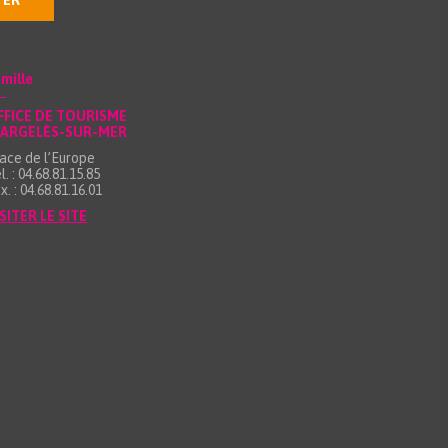
TER
mille
FFICE DE TOURISME
’ARGELÈS-SUR-MER
ace de l’Europe
l. : 04.68.81.15.85
x. : 04.68.81.16.01
SITER LE SITE