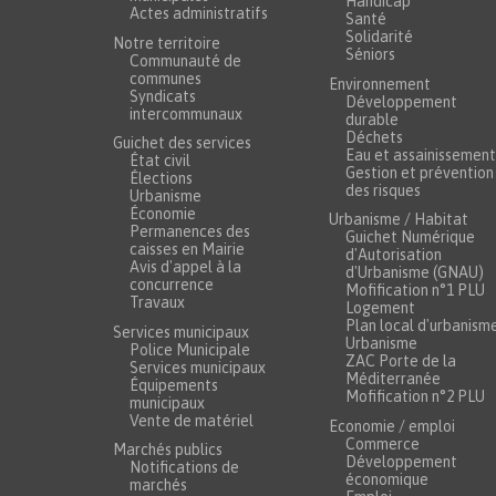
Handicap
Actes administratifs
Santé
Solidarité
Notre territoire
Séniors
Communauté de
communes
Environnement
Syndicats
Développement
intercommunaux
durable
Déchets
Guichet des services
Eau et assainissement
État civil
Gestion et prévention
Élections
des risques
Urbanisme
Économie
Urbanisme / Habitat
Permanences des
Guichet Numérique
caisses en Mairie
d'Autorisation
Avis d'appel à la
d'Urbanisme (GNAU)
concurrence
Mofification n°1 PLU
Travaux
Logement
Plan local d'urbanism
Services municipaux
Urbanisme
Police Municipale
ZAC Porte de la
Services municipaux
Méditerranée
Équipements
Mofification n°2 PLU
municipaux
Vente de matériel
Economie / emploi
Commerce
Marchés publics
Développement
Notifications de
économique
marchés