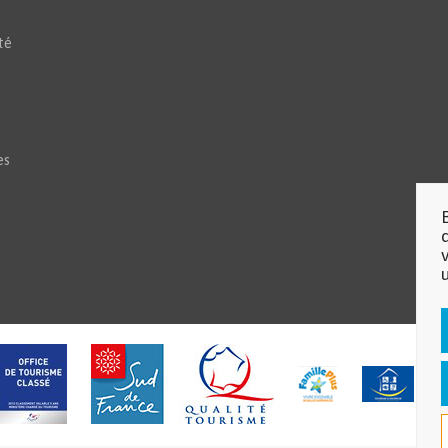
té
es