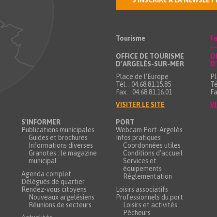
S'INSCRIRE À LA NEWSLET
Tourisme
Fa
OFFICE DE TOURISME
O
D’ARGELÈS-SUR-MER
D
Place de l’Europe
Pl
Tél. : 04.68.81.15.85
Té
Fax. : 04.68.81.16.01
Fa
VISITER LE SITE
VI
S'INFORMER
PORT
Publications municipales
Webcam Port-Argelès
Guides et brochures
Infos pratiques
Informations diverses
Coordonnées utiles
Granotes : le magazine
Conditions d'accueil
municipal
Services et
équipements
Agenda complet
Réglementation
Délégués de quartier
Rendez-vous citoyens
Loisirs associatifs
Nouveaux argelésiens
Professionnels du port
Réunions de secteurs
Loisirs et activités
Pêcheurs