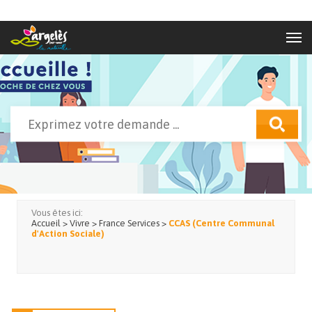
Aller au contenu principal
Rechercher
Formulaire de recherche
Vous êtes ici:
Accueil
>
Vivre
>
France Services
>
CCAS (Centre Communal
d'Action Sociale)