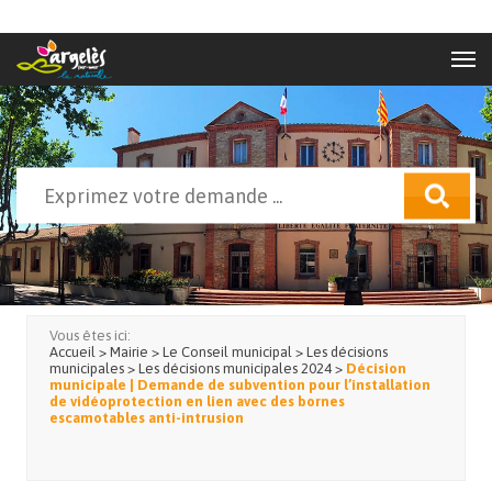
Aller au contenu principal
Rechercher
Formulaire de recherche
Vous êtes ici:
Accueil
>
Mairie
>
Le Conseil municipal
>
Les décisions
municipales
>
Les décisions municipales 2024
>
Décision
municipale | Demande de subvention pour l’installation
de vidéoprotection en lien avec des bornes
escamotables anti-intrusion