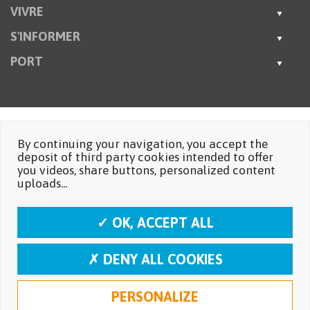
VIVRE
S'INFORMER
PORT
By continuing your navigation, you accept the
deposit of third party cookies intended to offer
you videos, share buttons, personalized content
uploads...
✓ OK, ACCEPT ALL
✗ DENY ALL COOKIES
PERSONALIZE
Mentions légales
Protection des données personnelles