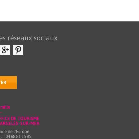
es réseaux sociaux
TER
mille
FFICE DE TOURISME
’ARGELÈS-SUR-MER
ace de l’Europe
l. : 04.68.81.15.85