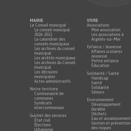
MAIRIE
VIVRE
Le Conseil municipal
Associations
Le conseil municipal
Mon association
2026-2032
Les associations à
Le calendrier des
Argelès-sur-Mer
conseils municipaux
Enfance / Jeunesse
Les archives du conseil
Affaires scolaires
municipal
Jeunesse
Les arrêtés municipaux
Petite enfance
Les archives du Conseil
Éducation
municipal
Les décisions
Solidarité / Santé
municipales
Handicap
Actes administratifs
Santé
Solidarité
Notre territoire
Séniors
Communauté de
communes
Environnement
Syndicats
Développement
intercommunaux
durable
Déchets
Guichet des services
Eau et assainissement
État civil
Gestion et prévention
Élections
des risques
Urbanisme