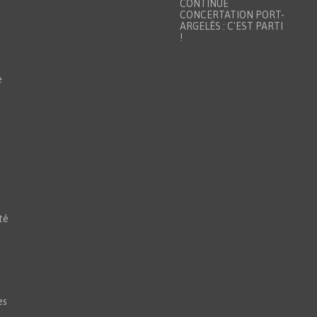
CONTINUE
CONCERTATION PORT-
ARGELÈS : C'EST PARTI
!
e
té
es