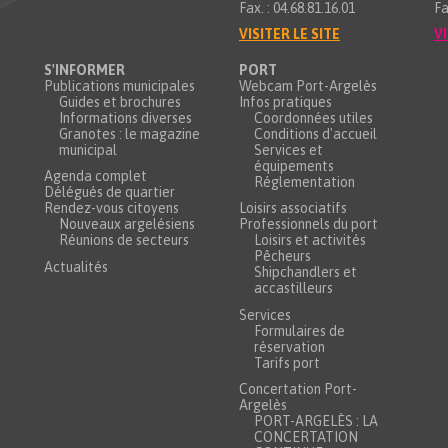
Fax. : 04.68.81.16.01
Fa
VISITER LE SITE
VI
S'INFORMER
PORT
Publications municipales
Webcam Port-Argelès
Guides et brochures
Infos pratiques
Informations diverses
Coordonnées utiles
Granotes : le magazine
Conditions d'accueil
municipal
Services et
équipements
Agenda complet
Réglementation
Délégués de quartier
Rendez-vous citoyens
Loisirs associatifs
Nouveaux argelésiens
Professionnels du port
Réunions de secteurs
Loisirs et activités
Pêcheurs
Actualités
Shipchandlers et
accastilleurs
Services
Formulaires de
réservation
Tarifs port
Concertation Port-
Argelès
PORT-ARGELÈS : LA
CONCERTATION