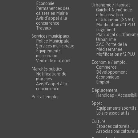
Économie
Urbanisme / Habitat
Permanences des
Guichet Numérique
caisses en Mairie
d'Autorisation
Avis d'appel à la
d'Urbanisme (GNAU)
concurrence
Mofification n°1 PLU
Travaux
Logement
Plan local d'urbanism
Services municipaux
Urbanisme
Police Municipale
ZAC Porte de la
Services municipaux
Méditerranée
Équipements
Mofification n°2 PLU
municipaux
Vente de matériel
Economie / emploi
Commerce
Marchés publics
Développement
Notifications de
économique
marchés
Emploi
Avis d'appel à la
concurrence
Déplacement
Handicap - Accessibili
Portail emploi
Sport
Équipements sportifs
Loisirs associatifs
Culture
Espaces culturels
Associations culturell