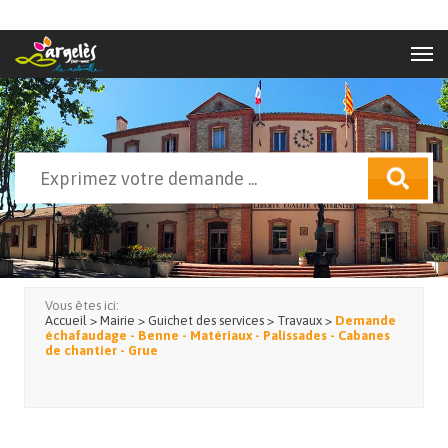
Aller au contenu principal
Rechercher
Formulaire de recherche
Vous êtes ici:
Accueil
>
Mairie
>
Guichet des services
>
Travaux
>
Demande
échafaudage - Benne - Matériaux - Palissades - Cabanes
de chantier - Grue