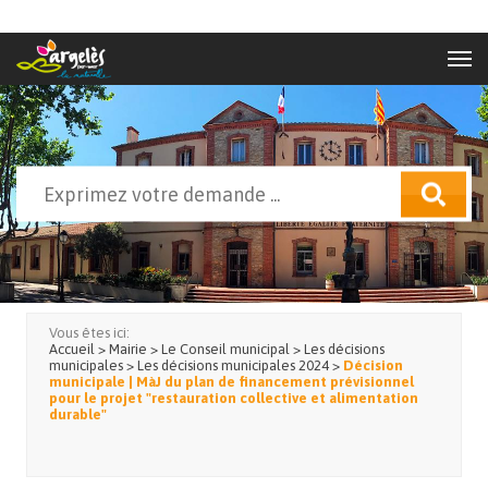
Aller au contenu principal
Rechercher
Formulaire de recherche
Vous êtes ici:
Accueil
>
Mairie
>
Le Conseil municipal
>
Les décisions
municipales
>
Les décisions municipales 2024
>
Décision
municipale | MàJ du plan de financement prévisionnel
pour le projet "restauration collective et alimentation
durable"