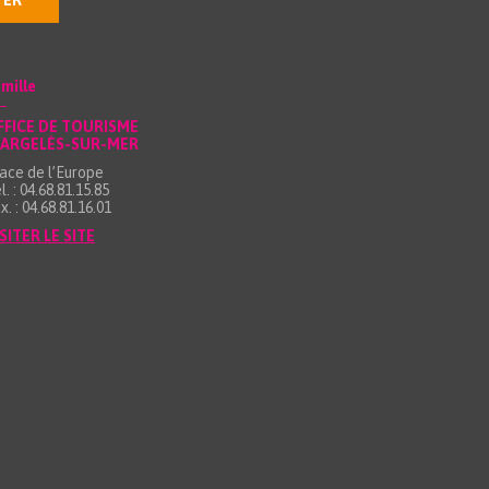
TER
mille
FFICE DE TOURISME
’ARGELÈS-SUR-MER
ace de l’Europe
l. : 04.68.81.15.85
x. : 04.68.81.16.01
SITER LE SITE