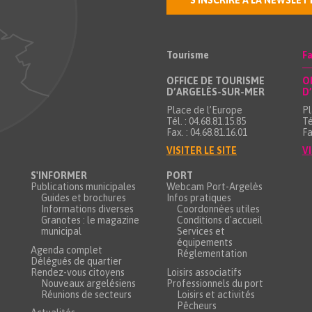
S'INSCRIRE À LA NEWSLET
Tourisme
Fa
OFFICE DE TOURISME
O
D’ARGELÈS-SUR-MER
D
Place de l’Europe
Pl
Tél. : 04.68.81.15.85
Té
Fax. : 04.68.81.16.01
Fa
VISITER LE SITE
VI
S'INFORMER
PORT
Publications municipales
Webcam Port-Argelès
Guides et brochures
Infos pratiques
Informations diverses
Coordonnées utiles
Granotes : le magazine
Conditions d'accueil
municipal
Services et
équipements
Agenda complet
Réglementation
Délégués de quartier
Rendez-vous citoyens
Loisirs associatifs
Nouveaux argelésiens
Professionnels du port
Réunions de secteurs
Loisirs et activités
Pêcheurs