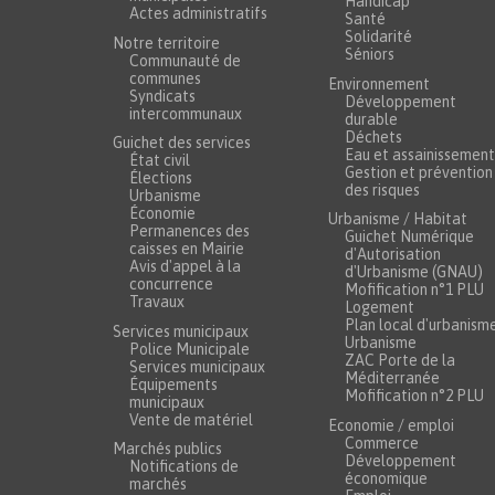
Handicap
Actes administratifs
Santé
Solidarité
Notre territoire
Séniors
Communauté de
communes
Environnement
Syndicats
Développement
intercommunaux
durable
Déchets
Guichet des services
Eau et assainissement
État civil
Gestion et prévention
Élections
des risques
Urbanisme
Économie
Urbanisme / Habitat
Permanences des
Guichet Numérique
caisses en Mairie
d'Autorisation
Avis d'appel à la
d'Urbanisme (GNAU)
concurrence
Mofification n°1 PLU
Travaux
Logement
Plan local d'urbanism
Services municipaux
Urbanisme
Police Municipale
ZAC Porte de la
Services municipaux
Méditerranée
Équipements
Mofification n°2 PLU
municipaux
Vente de matériel
Economie / emploi
Commerce
Marchés publics
Développement
Notifications de
économique
marchés