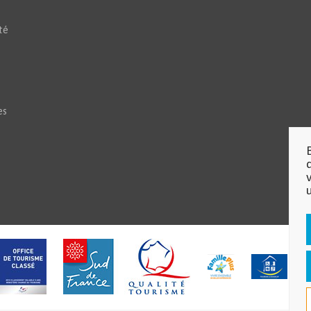
té
es