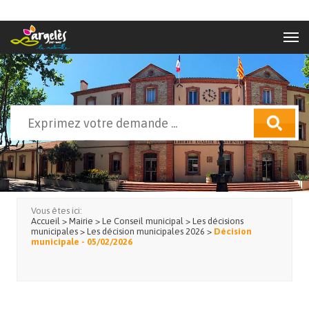
Aller au contenu principal
Rechercher
Formulaire de recherche
Vous êtes ici:
Accueil
>
Mairie
>
Le Conseil municipal
>
Les décisions
municipales
>
Les décision municipales 2026
>
Décision
municipale - 05/02/2026