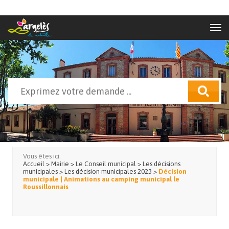
Aller au contenu principal
Rechercher
Formulaire de recherche
Vous êtes ici:
Accueil
>
Mairie
>
Le Conseil municipal
>
Les décisions
municipales
>
Les décision municipales 2023
>
Décision
municipale | Animations au camping municipal le
Roussillonnais