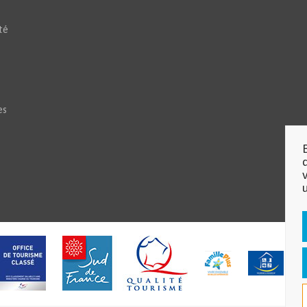
té
es