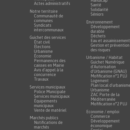
Handicap
Actes administratifs
Santé
Solidarité
Notre territoire
Séniors
Communauté de
communes
Environnement
Syndicats
Développement
intercommunaux
durable
Déchets
Guichet des services
Eau et assainissement
État civil
Gestion et prévention
Élections
des risques
Urbanisme
Économie
Urbanisme / Habitat
Permanences des
Guichet Numérique
caisses en Mairie
d'Autorisation
Avis d'appel à la
d'Urbanisme (GNAU)
concurrence
Mofification n°1 PLU
Travaux
Logement
Plan local d'urbanism
Services municipaux
Urbanisme
Police Municipale
ZAC Porte de la
Services municipaux
Méditerranée
Équipements
Mofification n°2 PLU
municipaux
Vente de matériel
Economie / emploi
Commerce
Marchés publics
Développement
Notifications de
économique
marchés