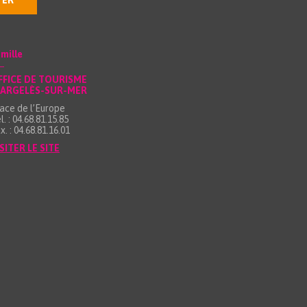
TER
mille
FFICE DE TOURISME
’ARGELÈS-SUR-MER
ace de l’Europe
l. : 04.68.81.15.85
x. : 04.68.81.16.01
SITER LE SITE