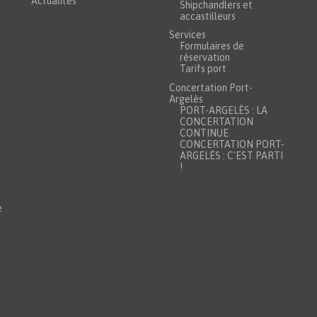
Actualités
Shipchandlers et
accastilleurs
Services
Formulaires de
réservation
Tarifs port
Concertation Port-
Argelès
PORT-ARGELÈS : LA
CONCERTATION
CONTINUE
CONCERTATION PORT-
ARGELÈS : C'EST PARTI
!
e