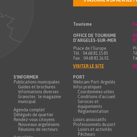
S'INSCRIRE À LA NEWSLET
Tourisme
Fa
OFFICE DE TOURISME
O
D’ARGELÈS-SUR-MER
D
Place de l’Europe
Pl
Tél. : 04.68.81.15.85
Té
Fax. : 04.68.81.16.01
Fa
VISITER LE SITE
VI
S'INFORMER
PORT
Publications municipales
Webcam Port-Argelès
Guides et brochures
Infos pratiques
Informations diverses
Coordonnées utiles
Granotes : le magazine
Conditions d'accueil
municipal
Services et
équipements
Agenda complet
Réglementation
Délégués de quartier
Rendez-vous citoyens
Loisirs associatifs
Nouveaux argelésiens
Professionnels du port
Réunions de secteurs
Loisirs et activités
Pêcheurs