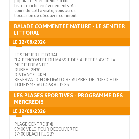
populaire et emblèmes d’une
histoire riche en événements. Au
cours de cette visite, vous aurez
l’occasion de découvrir comment
BALADE COMMENTEE NATURE - LE SENTIER
Voir en détails
LITTORAL
LE
12/08/2026
LE SENTIER LITTORAL
"LA RENCONTRE DU MASSIF DES ALBERES AVEC LA
MEDITERRANEE"
DUREE : 2H30
DISTANCE : 4KM
RESERVATION OBLIGATOIRE AUPRES DE L'OFFICE DE
TOURISME AU 04 68 81 15 85
LES PLAGES SPORTIVES - PROGRAMME DES
Voir en détails
MERCREDIS
LE
12/08/2026
PLAGE CENTRE (P4)
09h00 VELO TOUR DÉCOUVERTE
17h00 BEACH RUGBY