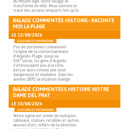
du Moyen-Âge, notre village se
transforme en ville. Nous suivrons le
tracé des anciens remparts tels qu’ils
BALADE COMMENTÉE HISTOIRE- RACONTE
Voir en détails
MOI LA PLAGE
LE
12/08/2026
CULTURE ET PATRIMOINE
Peu de personnes connaissent
l’origine de la station balnéaire
d’Argelès-Plage. Jusqu’au
XIX° siècle, les gens d’Argelès
s’intéressaient peu à la côte,
perçue alors comme une zone
dangereuse et insalubre. Dans les
années 1870, la situation change
BALADE COMMENTÉES HISTOIRE NOTRE
Voir en détails
DAME DEL PRAT
LE
10/08/2026
CULTURE ET PATRIMOINE
Notre église est ornée de multiples
tableaux, statues, retables et autres
œuvres d’art, reflets de la dévotion