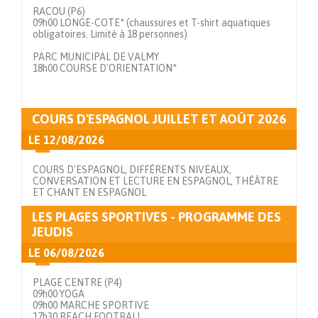
RACOU (P6)
09h00 LONGE-COTE* (chaussures et T-shirt aquatiques
obligatoires. Limité à 18 personnes)
PARC MUNICIPAL DE VALMY
18h00 COURSE D'ORIENTATION*
Voir en détails
COURS D'ESPAGNOL JUILLET ET AOÛT 2026
LE
12/08/2026
COURS D'ESPAGNOL, DIFFÉRENTS NIVEAUX,
CONVERSATION ET LECTURE EN ESPAGNOL, THÉÂTRE
ET CHANT EN ESPAGNOL
LES PLAGES SPORTIVES - PROGRAMME DES
Voir en détails
JEUDIS
LE
06/08/2026
PLAGE CENTRE (P4)
09h00 YOGA
09h00 MARCHE SPORTIVE
17h30 BEACH FOOTBALL