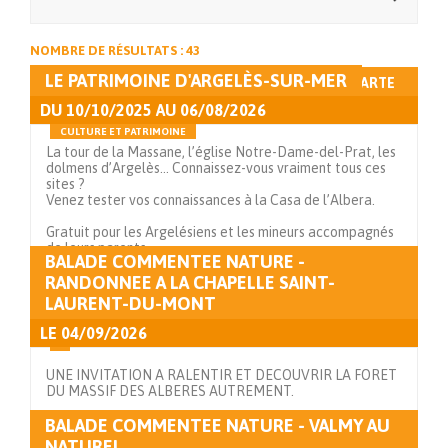
NOMBRE DE RÉSULTATS : 43
LE PATRIMOINE D'ARGELÈS-SUR-MER
AFFICHAGE LISTE
AFFICHAGE CARTE
DU
10/10/2025
AU
06/08/2026
CULTURE ET PATRIMOINE
La tour de la Massane, l’église Notre-Dame-del-Prat, les
dolmens d’Argelès… Connaissez-vous vraiment tous ces
sites ?
Venez tester vos connaissances à la Casa de l’Albera.
Gratuit pour les Argelésiens et les mineurs accompagnés
de leurs parents.
BALADE COMMENTEE NATURE -
RANDONNEE A LA CHAPELLE SAINT-
Voir en détails
LAURENT-DU-MONT
LE
04/09/2026
UNE INVITATION A RALENTIR ET DECOUVRIR LA FORET
DU MASSIF DES ALBERES AUTREMENT.
BALADE COMMENTEE NATURE - VALMY AU
Voir en détails
NATUREL