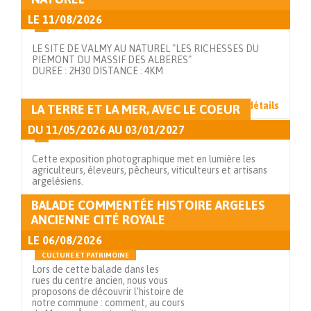
LE
11/08/2026
LE SITE DE VALMY AU NATUREL "LES RICHESSES DU
PIEMONT DU MASSIF DES ALBERES"
DUREE : 2H30 DISTANCE : 4KM
Voir en détails
LA TERRE ET LA MER, AVEC LE COEUR
DU
11/05/2026
AU
03/01/2027
Cette exposition photographique met en lumière les
agriculteurs, éleveurs, pêcheurs, viticulteurs et artisans
argelésiens.
BALADE COMMENTÉE HISTOIRE ARGELES
Voir en détails
ANCIENNE CITÉ ROYALE
LE
06/08/2026
CULTURE ET PATRIMOINE
Lors de cette balade dans les
rues du centre ancien, nous vous
proposons de découvrir l’histoire de
notre commune : comment, au cours