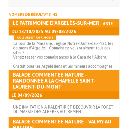
NOMBRE DE RÉSULTATS : 41
LE PATRIMOINE D'ARGELÈS-SUR-MER
AFFICHAGE LISTE
AFFICHAGE CARTE
DU
13/10/2025
AU
09/08/2026
CULTURE ET PATRIMOINE
La tour de la Massane, l’église Notre-Dame-del-Prat, les
dolmens d’Argelès… Connaissez-vous vraiment tous ces
sites ?
Venez tester vos connaissances à la Casa de l’Albera.
Gratuit pour les Argelésiens et les mineurs accompagnés
de leurs parents.
BALADE COMMENTEE NATURE -
RANDONNEE A LA CHAPELLE SAINT-
Voir en détails
LAURENT-DU-MONT
LE
04/09/2026
UNE INVITATION A RALENTIR ET DECOUVRIR LA FORET
DU MASSIF DES ALBERES AUTREMENT.
BALADE COMMENTEE NATURE - VALMY AU
Voir en détails
NATUREL