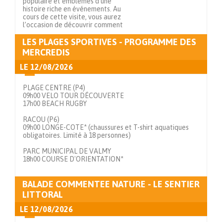
populaire et emblèmes d’une
histoire riche en événements. Au
cours de cette visite, vous aurez
l’occasion de découvrir comment
LES PLAGES SPORTIVES - PROGRAMME DES
Voir en détails
MERCREDIS
LE
12/08/2026
PLAGE CENTRE (P4)
09h00 VELO TOUR DÉCOUVERTE
17h00 BEACH RUGBY
RACOU (P6)
09h00 LONGE-COTE* (chaussures et T-shirt aquatiques
obligatoires. Limité à 18 personnes)
PARC MUNICIPAL DE VALMY
18h00 COURSE D'ORIENTATION*
BALADE COMMENTEE NATURE - LE SENTIER
Voir en détails
LITTORAL
LE
12/08/2026