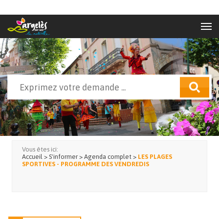
Aller au contenu principal
Rechercher
Formulaire de recherche
Vous êtes ici:
Accueil
>
S'informer
>
Agenda complet
>
LES PLAGES
SPORTIVES - PROGRAMME DES VENDREDIS