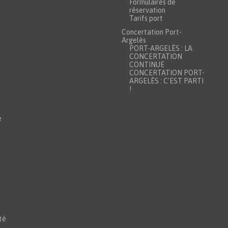
Formulaires de
réservation
Tarifs port
Concertation Port-
Argelès
PORT-ARGELÈS : LA
CONCERTATION
CONTINUE
CONCERTATION PORT-
ARGELÈS : C'EST PARTI
!
e
té