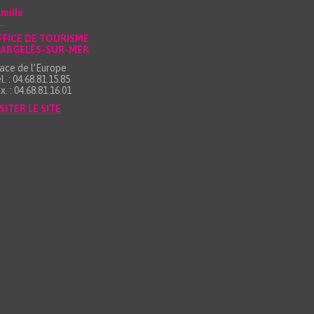
mille
FFICE DE TOURISME
’ARGELÈS-SUR-MER
ace de l’Europe
l. : 04.68.81.15.85
x. : 04.68.81.16.01
SITER LE SITE