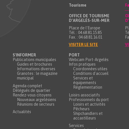
Tourisme
Fa
OFFICE DE TOURISME
O
D’ARGELÈS-SUR-MER
D
Place de l’Europe
Pl
Tél. : 04.68.81.15.85
Té
Fax. : 04.68.81.16.01
Fa
VISITER LE SITE
VI
S'INFORMER
PORT
Publications municipales
Webcam Port-Argelès
Guides et brochures
Infos pratiques
Informations diverses
Coordonnées utiles
Granotes : le magazine
Conditions d'accueil
municipal
Services et
équipements
Agenda complet
Réglementation
Délégués de quartier
Rendez-vous citoyens
Loisirs associatifs
Nouveaux argelésiens
Professionnels du port
Réunions de secteurs
Loisirs et activités
Pêcheurs
Actualités
Shipchandlers et
accastilleurs
Services