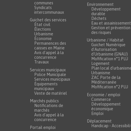
communes
Environnement
Syndicats
Développement
intercommunaux
durable
Déchets
Guichet des services
Eau et assainissement
État civil
Gestion et prévention
Élections
des risques
Urbanisme
Économie
Urbanisme / Habitat
Permanences des
Guichet Numérique
caisses en Mairie
d'Autorisation
Avis d'appel à la
d'Urbanisme (GNAU)
concurrence
Mofification n°1 PLU
Travaux
Logement
Plan local d'urbanism
Services municipaux
Urbanisme
Police Municipale
ZAC Porte de la
Services municipaux
Méditerranée
Équipements
Mofification n°2 PLU
municipaux
Vente de matériel
Economie / emploi
Commerce
Marchés publics
Développement
Notifications de
économique
marchés
Emploi
Avis d'appel à la
concurrence
Déplacement
Handicap - Accessibili
Portail emploi