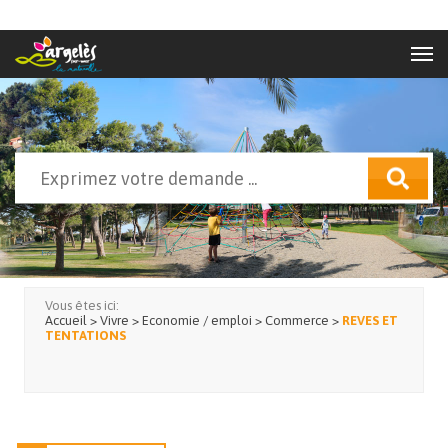
Aller au contenu principal
Rechercher
Formulaire de recherche
Vous êtes ici:
Accueil
>
Vivre
>
Economie / emploi
>
Commerce
>
REVES ET
TENTATIONS